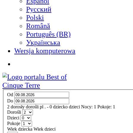
Español
Русский
Polski
Română
Português (BR)
Українська
Wersja komputerowa
Od
Do
2
dorosły
dorośli
pl
.
- 0
dziecko
dzieci
Nocy:
1
Pokoje:
1
Dorośli
Dzieci
Pokoje
Wiek dziecka
Wiek dzieci