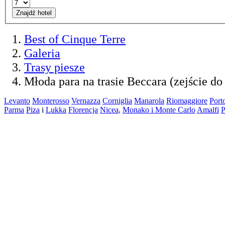
Znajdź hotel
Best of Cinque Terre
Galeria
Trasy piesze
Młoda para na trasie Beccara (zejście do
Levanto
Monterosso
Vernazza
Corniglia
Manarola
Riomaggiore
Port
Parma
Piza
i
Lukka
Florencja
Nicea
,
Monako i Monte Carlo
Amalfi
P