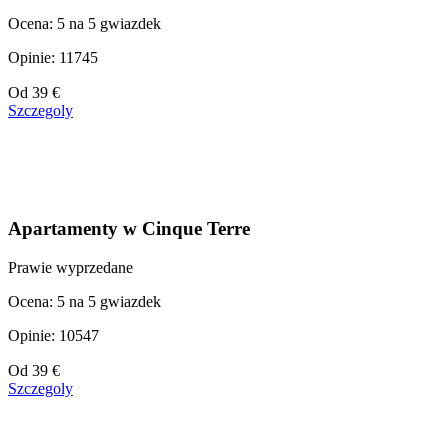
Ocena: 5 na 5 gwiazdek
Opinie: 11745
Cena
Od
39 €
od
Szczegoly
110 €
Apartamenty w Cinque Terre
Prawie wyprzedane
Ocena: 5 na 5 gwiazdek
Opinie: 10547
Cena
Od
39 €
od
Szczegoly
179 €