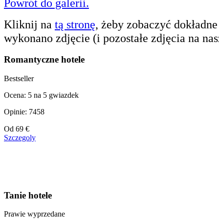
Powrót do galerii.
Kliknij na
tą stronę
, żeby zobaczyć dokładne
wykonano zdjęcie (i pozostałe zdjęcia na nas
Romantyczne hotele
Bestseller
Ocena: 5 na 5 gwiazdek
Opinie: 7458
Cena
Od
69 €
od
Szczegoly
39 €
Tanie hotele
Prawie wyprzedane