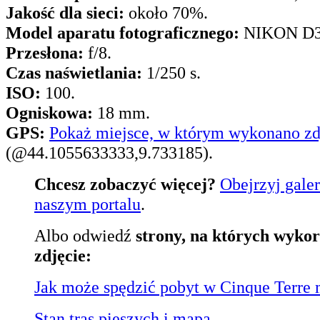
Jakość dla sieci:
około 70%.
Model aparatu fotograficznego:
NIKON D3
Przesłona:
f/8.
Czas naświetlania:
1/250 s.
ISO:
100.
Ogniskowa:
18 mm.
GPS:
Pokaż miejsce, w którym wykonano zd
(@44.1055633333,9.733185).
Chcesz zobaczyć więcej?
Obejrzyj galer
naszym portalu
.
Albo odwiedź
strony, na których wykor
zdjęcie:
Jak może spędzić pobyt w Cinque Terre 
Stan tras pieszych i mapa