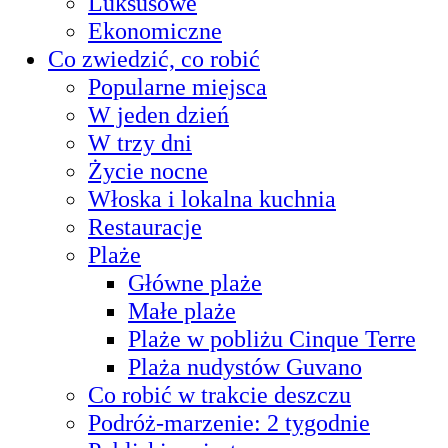
Luksusowe
Ekonomiczne
Co zwiedzić, co robić
Popularne miejsca
W jeden dzień
W trzy dni
Życie nocne
Włoska i lokalna kuchnia
Restauracje
Plaże
Główne plaże
Małe plaże
Plaże w pobliżu Cinque Terre
Plaża nudystów Guvano
Co robić w trakcie deszczu
Podróż-marzenie: 2 tygodnie