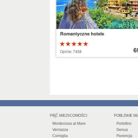
Romantyczne hotele
Ocena:
Cena
5 na 5
od
6
Opinie: 7458
gwiazdek
39 €
PIĘĆ MIEJSCOWOŚCI
POBLISKIE M
Monterosso al Mare
Portofino
Vernazza
Genua
Corniglia
Florencja