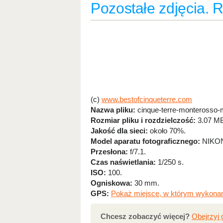
Pozostałe zdjęcia. 
(c)
www.bestofcinqueterre.com
Nazwa pliku:
cinque-terre-monterosso-m
Rozmiar pliku i rozdzielczość:
3.07 MB
Jakość dla sieci:
około 70%.
Model aparatu fotograficznego:
NIKON
Przesłona:
f/7.1.
Czas naświetlania:
1/250 s.
ISO:
100.
Ogniskowa:
30 mm.
GPS:
Pokaż miejsce, w którym wykonan
Chcesz zobaczyć więcej?
Obejrzyj 