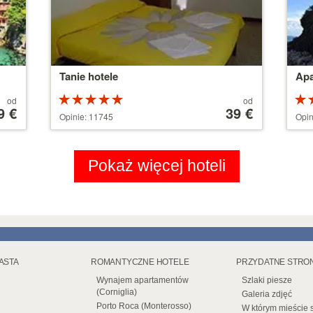
Tanie hotele
Apa
Ocena:
Cena
od
od
9 €
5 na 5
od
39 €
5 n
Opinie: 11745
Opin
gwiazdek
110 €
gwi
Pokaż więcej hoteli
IASTA
ROMANTYCZNE HOTELE
PRZYDATNE STRO
Wynajem apartamentów
Szlaki piesze
(Corniglia)
Galeria zdjęć
Porto Roca (Monterosso)
W którym mieście 