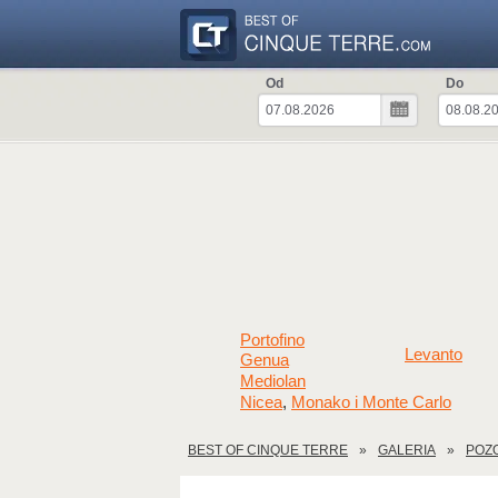
Od
Do
Portofino
Levanto
Genua
Mediolan
Nicea
Monako i Monte Carlo
,
BEST OF CINQUE TERRE
GALERIA
POZO