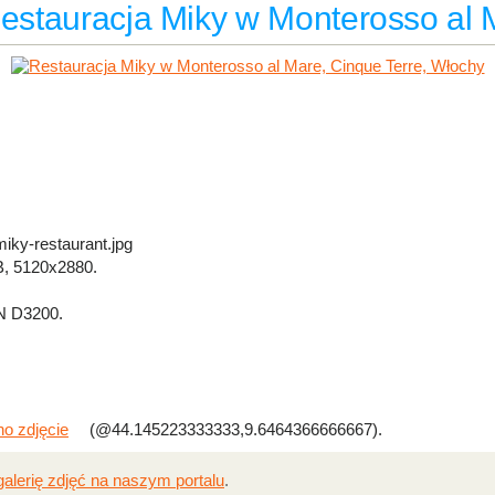
Restauracja Miky w Monterosso al 
iky-restaurant.jpg
, 5120x2880.
 D3200.
o zdjęcie
(@44.145223333333,9.6464366666667).
galerię zdjęć na naszym portalu
.