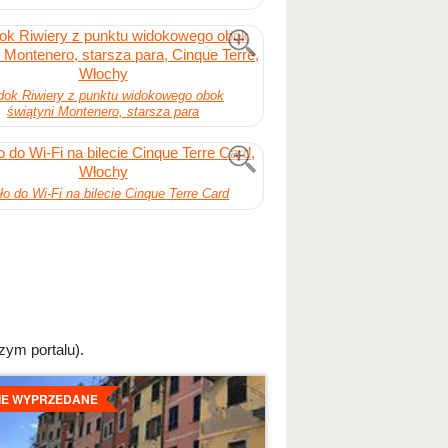
dok Riwiery z punktu widokowego obok
świątyni Montenero, starsza para
ło do Wi-Fi na bilecie Cinque Terre Card
zym portalu).
egoly
IE WYPRZEDANE