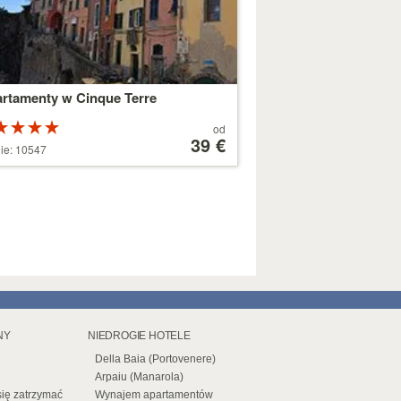
rtamenty w Cinque Terre
Ocena:
Cena
od
a 5
od
39 €
ie: 10547
azdek
179 €
NY
NIEDROGIE HOTELE
Della Baia (Portovenere)
Arpaiu (Manarola)
się zatrzymać
Wynajem apartamentów