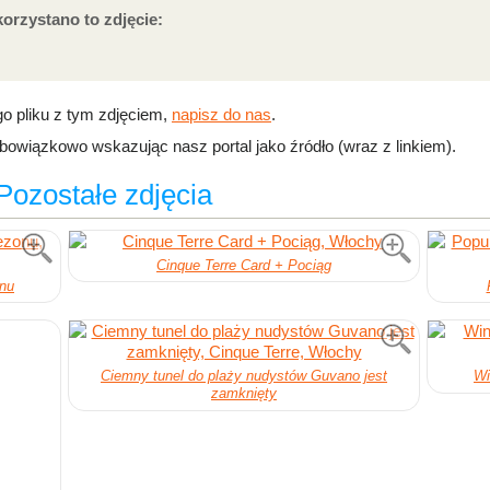
korzystano to zdjęcie:
go pliku z tym zdjęciem,
napisz do nas
.
wiązkowo wskazując nasz portal jako źródło (wraz z linkiem).
Pozostałe zdjęcia
Cinque Terre Card + Pociąg
onu
Ciemny tunel do plaży nudystów Guvano jest
Wi
zamknięty