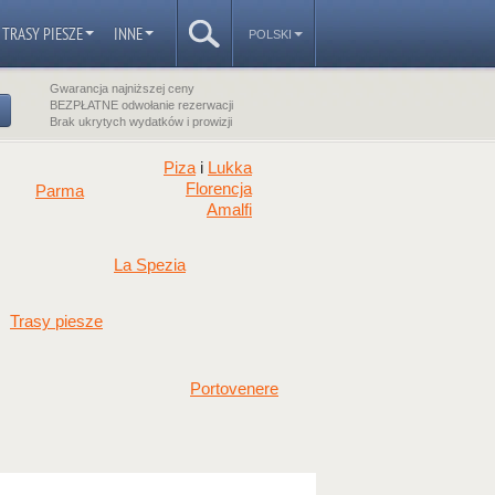
TRASY PIESZE
INNE
POLSKI
Gwarancja najniższej ceny
BEZPŁATNE odwołanie rezerwacji
Brak ukrytych wydatków i prowizji
Piza
Lukka
i
Florencja
Parma
Amalfi
La Spezia
Trasy piesze
Portovenere