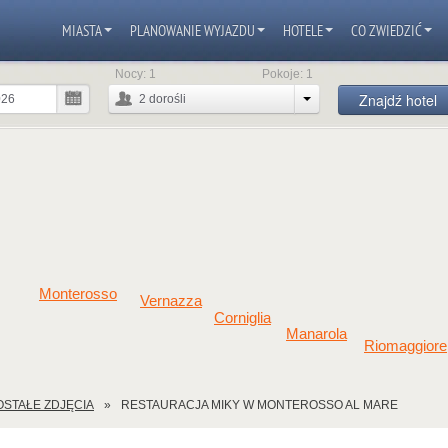
MIASTA
PLANOWANIE WYJAZDU
HOTELE
CO ZWIEDZIĆ
Nocy:
1
Pokoje:
1
Znajdź hotel
2
dorośli
Monterosso
Vernazza
Corniglia
Manarola
Riomaggiore
STAŁE ZDJĘCIA
RESTAURACJA MIKY W MONTEROSSO AL MARE