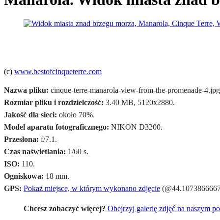
(c)
www.bestofcinqueterre.com
Nazwa pliku:
cinque-terre-manarola-view-from-the-promenade-4.jpg
Rozmiar pliku i rozdzielczość:
3.40 MB, 5120x2880.
Jakość dla sieci:
około 70%.
Model aparatu fotograficznego:
NIKON D3200.
Przesłona:
f/7.1.
Czas naświetlania:
1/60 s.
ISO:
110.
Ogniskowa:
18 mm.
GPS:
Pokaż miejsce, w którym wykonano zdjęcie
(@44.1073866667,
Chcesz zobaczyć więcej?
Obejrzyj galerię zdjęć na naszym po