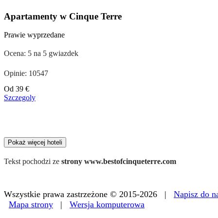
Apartamenty w Cinque Terre
Prawie wyprzedane
Ocena: 5 na 5 gwiazdek
Opinie: 10547
Cena
Od
39 €
od
Szczegoly
179 €
Pokaż więcej hoteli
Tekst pochodzi ze
strony www.bestofcinqueterre.com
Wszystkie prawa zastrzeżone © 2015-2026 |
Napisz do n
Mapa strony
|
Wersja komputerowa