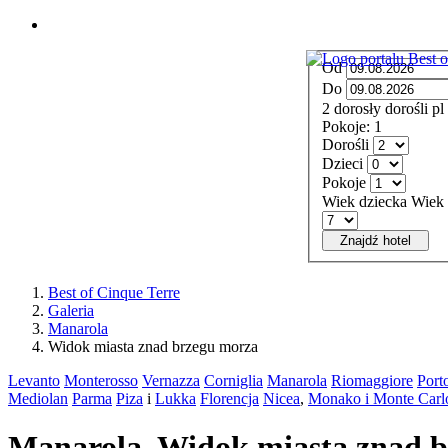
MENU
Od
Do
2
dorosły
dorośli
pl
Pokoje:
1
Dorośli
Dzieci
Pokoje
Wiek dziecka
Wiek 
Znajdź hotel
Best of Cinque Terre
Galeria
Manarola
Widok miasta znad brzegu morza
Levanto
Monterosso
Vernazza
Corniglia
Manarola
Riomaggiore
Port
Mediolan
Parma
Piza
i
Lukka
Florencja
Nicea
,
Monako i Monte Carl
Manarola. Widok miasta znad 