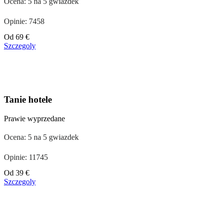
Ocena: 5 na 5 gwiazdek
Opinie: 7458
Cena
Od
69 €
od
Szczegoly
39 €
Tanie hotele
Prawie wyprzedane
Ocena: 5 na 5 gwiazdek
Opinie: 11745
Cena
Od
39 €
od
Szczegoly
110 €